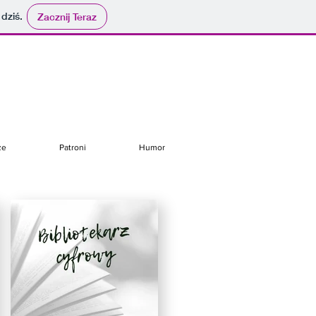
 dziś.
Zacznij Teraz
ze
Patroni
Humor